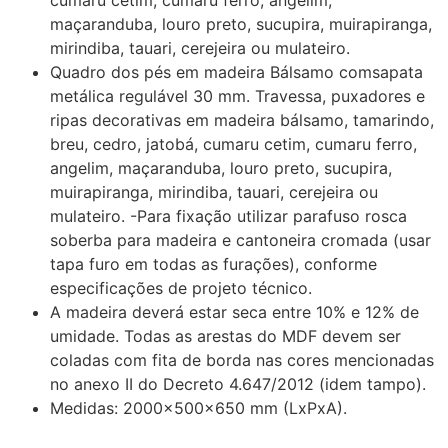
cumaru cetim, cumaru ferro, angelim,
maçaranduba, louro preto, sucupira, muirapiranga,
mirindiba, tauari, cerejeira ou mulateiro.
Quadro dos pés em madeira Bálsamo comsapata
metálica regulável 30 mm. Travessa, puxadores e
ripas decorativas em madeira bálsamo, tamarindo,
breu, cedro, jatobá, cumaru cetim, cumaru ferro,
angelim, maçaranduba, louro preto, sucupira,
muirapiranga, mirindiba, tauari, cerejeira ou
mulateiro. -Para fixação utilizar parafuso rosca
soberba para madeira e cantoneira cromada (usar
tapa furo em todas as furações), conforme
especificações de projeto técnico.
A madeira deverá estar seca entre 10% e 12% de
umidade. Todas as arestas do MDF devem ser
coladas com fita de borda nas cores mencionadas
no anexo II do Decreto 4.647/2012 (idem tampo).
Medidas: 2000x500x650 mm (LxPxA).